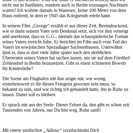
nicht nur in Sardinien, sondern auch in Berlin sozusagen Nachbarn
waren? Ich wohnte damals in Wannsee, keine 100 Meter von dem
Haus entfernt, in dem er 1945 das Kriegsende erlebt hatte.
In seinem Film „George“ erzählt er aus dieser Zeit. Beeindruckend,
wie er darin seinem Vater sein Denkmal setzt, sich vor ihm verneigt
und anerkennt, dass er, G.G., niemals das schauspielerische Format
seines Vaters erreicht habe. Er berichtet im Film auch vom Tod des
Vaters im sowjetischen Speziallager Sachsenhausen. Unerwähnt
lässt er, dass er dort viele Jahre später nach den sterblichen
Überresten seines Vaters hat suchen lassen, um sie auf dem Friedhof
Zehlendorf in Berlin beizusetzen. Gibt es einen schöneren Beweis
für Kindesliebe?
Die Szene am Flughafen mit ihm zeigte mir, wie wenig
erstrebenswert es für diesen Feingeist gewesen sein muss, so
bekannt zu sein, und wie richtig ich gehandelt hatte, ihn in Ruhe zu
lassen. Dabei soll es bleiben.
Er sprach mir aus der Seele: Dieser Felsen da, den gibt es schon seit
Tausenden von Jahren, nur Du bist weg. Ruhe sanft!
Mit einem sardischen „Adioso“ verabschiedet Dich