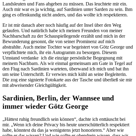
Landsleuten und Fans abgeben zu müssen. Das leuchtete mir ein.
Auch mir war es ja wichtig, auf Sardinien unter Sarden zu sein. Ihm
ging es offenkundig nicht anders, und das wollte ich respektieren.
Er ist mir danach aber noch häufig auf der Insel über den Weg
gelaufen. Und natürlich habe ich meinen Freunden von meiner
Nachbarschaft zu der Schauspiellegende erzählt und mich in der
Bewunderung gesonnt, die von seiner Prominenz auf mich
abstrahlte. Auch meine Tochter war begeistert von Götz George und
verpflichtete mich, ihr ein Autogramm zu besorgen. Diesem
Umstand verdanke ich die einzige persönliche Begegnung mit
meinem Nachbarn. Als wir einmal gemeinsam am Gate in Tegel auf
den Flug nach Sardinien warteten, überwand ich mich und bat ihn
um seine Unterschrift. Er verwies mich kühl an seine Begleiterin.
Die zog eine signierte Fotokarte aus der Tasche und überließ sie mir
mit abweisender Gleichgültigkeit.
Sardinien, Berlin, der Wannsee und
immer wieder Götz George
„Hättest ruhig freundlich sein können“, dachte ich enttäuscht bei
mir. „Wenn ich deine Privacy bis heute unerschütterlich respektiert
habe, könntest du das ja wenigstens jetzt honorieren.“ Aber wie
sollte er das wissen? Und wie sollte er obendrein wissen, dass wir