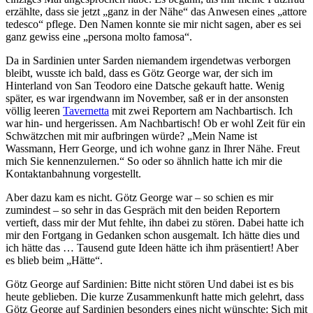
erzählte, dass sie jetzt „ganz in der Nähe“ das Anwesen eines „attore
tedesco“ pflege. Den Namen konnte sie mir nicht sagen, aber es sei
ganz gewiss eine „persona molto famosa“.
Da in Sardinien unter Sarden niemandem irgendetwas verborgen
bleibt, wusste ich bald, dass es Götz George war, der sich im
Hinterland von San Teodoro eine Datsche gekauft hatte. Wenig
später, es war irgendwann im November, saß er in der ansonsten
völlig leeren
Tavernetta
mit zwei Reportern am Nachbartisch. Ich
war hin- und hergerissen. Am Nachbartisch! Ob er wohl Zeit für ein
Schwätzchen mit mir aufbringen würde? „Mein Name ist
Wassmann, Herr George, und ich wohne ganz in Ihrer Nähe. Freut
mich Sie kennenzulernen.“ So oder so ähnlich hatte ich mir die
Kontaktanbahnung vorgestellt.
Aber dazu kam es nicht. Götz George war – so schien es mir
zumindest – so sehr in das Gespräch mit den beiden Reportern
vertieft, dass mir der Mut fehlte, ihn dabei zu stören. Dabei hatte ich
mir den Fortgang in Gedanken schon ausgemalt. Ich hätte dies und
ich hätte das … Tausend gute Ideen hätte ich ihm präsentiert! Aber
es blieb beim „Hätte“.
Götz George auf Sardinien: Bitte nicht stören
Und dabei ist es bis
heute geblieben. Die kurze Zusammenkunft hatte mich gelehrt, dass
Götz George auf Sardinien besonders eines nicht wünschte: Sich mit