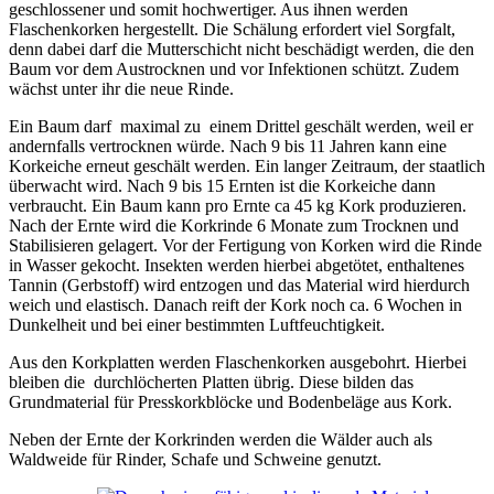
geschlossener und somit hochwertiger. Aus ihnen werden
Flaschenkorken hergestellt. Die Schälung erfordert viel Sorgfalt,
denn dabei darf die Mutterschicht nicht beschädigt werden, die den
Baum vor dem Austrocknen und vor Infektionen schützt. Zudem
wächst unter ihr die neue Rinde.
Ein Baum darf maximal zu einem Drittel geschält werden, weil er
andernfalls vertrocknen würde. Nach 9 bis 11 Jahren kann eine
Korkeiche erneut geschält werden. Ein langer Zeitraum, der staatlich
überwacht wird. Nach 9 bis 15 Ernten ist die Korkeiche dann
verbraucht. Ein Baum kann pro Ernte ca 45 kg Kork produzieren.
Nach der Ernte wird die Korkrinde 6 Monate zum Trocknen und
Stabilisieren gelagert. Vor der Fertigung von Korken wird die Rinde
in Wasser gekocht. Insekten werden hierbei abgetötet, enthaltenes
Tannin (Gerbstoff) wird entzogen und das Material wird hierdurch
weich und elastisch. Danach reift der Kork noch ca. 6 Wochen in
Dunkelheit und bei einer bestimmten Luftfeuchtigkeit.
Aus den Korkplatten werden Flaschenkorken ausgebohrt. Hierbei
bleiben die durchlöcherten Platten übrig. Diese bilden das
Grundmaterial für Presskorkblöcke und Bodenbeläge aus Kork.
Neben der Ernte der Korkrinden werden die Wälder auch als
Waldweide für Rinder, Schafe und Schweine genutzt.