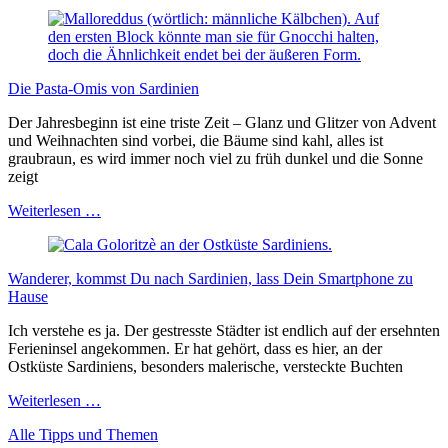
Flitterwochen
auf
Sardinien
Die Pasta-Omis von Sardinien
Der Jahresbeginn ist eine triste Zeit – Glanz und Glitzer von Advent
und Weihnachten sind vorbei, die Bäume sind kahl, alles ist
graubraun, es wird immer noch viel zu früh dunkel und die Sonne
zeigt
Die
Weiterlesen …
Pasta-
Omis
von
Wanderer, kommst Du nach Sardinien, lass Dein Smartphone zu
Sardinien
Hause
Ich verstehe es ja. Der gestresste Städter ist endlich auf der ersehnten
Ferieninsel angekommen. Er hat gehört, dass es hier, an der
Ostküste Sardiniens, besonders malerische, versteckte Buchten
Wanderer,
Weiterlesen …
kommst
Alle Tipps und Themen
Du