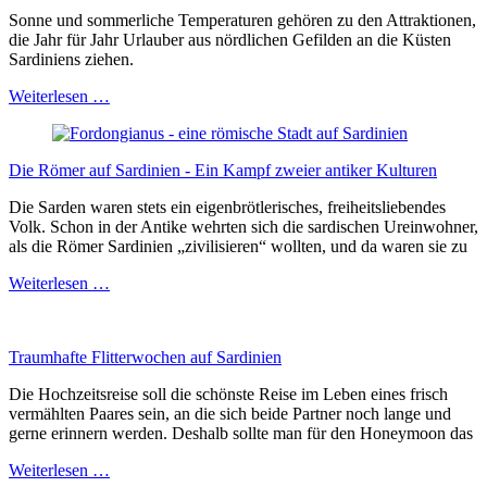
Sonne und sommerliche Temperaturen gehören zu den Attraktionen,
die Jahr für Jahr Urlauber aus nördlichen Gefilden an die Küsten
Sardiniens ziehen.
Gar
Weiterlesen …
nicht
grottig.
Die
Die Römer auf Sardinien - Ein Kampf zweier antiker Kulturen
schönsten
Höhlen
Die Sarden waren stets ein eigenbrötlerisches, freiheitsliebendes
Sardiniens.
Volk. Schon in der Antike wehrten sich die sardischen Ureinwohner,
als die Römer Sardinien „zivilisieren“ wollten, und da waren sie zu
Die
Weiterlesen …
Römer
auf
Sardinien
Traumhafte Flitterwochen auf Sardinien
-
Ein
Die Hochzeitsreise soll die schönste Reise im Leben eines frisch
Kampf
vermählten Paares sein, an die sich beide Partner noch lange und
zweier
gerne erinnern werden. Deshalb sollte man für den Honeymoon das
antiker
Kulturen
Traumhafte
Weiterlesen …