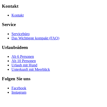
nach
Kontakt
Sardinien,
lass
Dein
Kontakt
Smartphone
zu
Service
Hause
Servicebüro
Das Wichtigste kompakt (FAQ)
Urlaubsideen
Ab 6 Personen
Ab 10 Personen
Urlaub mit Hund
Unterkunft mit Meerblick
Folgen Sie uns
Facebook
Instagram