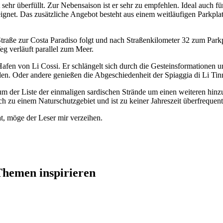
sehr überfüllt. Zur Nebensaison ist er sehr zu empfehlen. Ideal auch f
eignet. Das zusätzliche Angebot besteht aus einem weitläufigen Parkp
traße zur Costa Paradiso folgt und nach Straßenkilometer 32 zum Parkp
eg verläuft parallel zum Meer.
fen von Li Cossi. Er schlängelt sich durch die Gesteinsformationen un
en. Oder andere genießen die Abgeschiedenheit der Spiaggia di Li Tinn
, um der Liste der einmaligen sardischen Strände um einen weiteren hin
zu einem Naturschutzgebiet und ist zu keiner Jahreszeit überfrequenti
t, möge der Leser mir verzeihen.
 Themen inspirieren