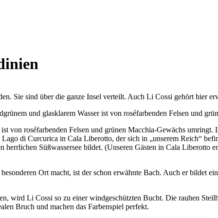
dinien
. Sie sind über die ganze Insel verteilt. Auch Li Cossi gehört hier er
t von roséfarbenden Felsen und grünen Macchia-Gewächs umringt. Li C
Lago di Curcurica in Cala Liberotto, der sich in „unserem Reich“ befinde
inen herrlichen Süßwassersee bildet. (Unseren Gästen in Cala Liberotto
sonderen Ort macht, ist der schon erwähnte Bach. Auch er bildet einen
, wird Li Cossi so zu einer windgeschützten Bucht. Die rauhen Steil
ealen Bruch und machen das Farbenspiel perfekt.