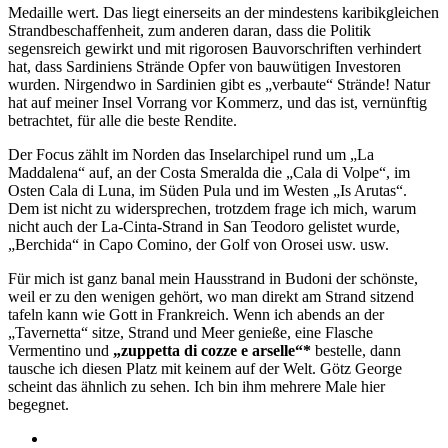
Medaille wert. Das liegt einerseits an der mindestens karibikgleichen
Strandbeschaffenheit, zum anderen daran, dass die Politik
segensreich gewirkt und mit rigorosen Bauvorschriften verhindert
hat, dass Sardiniens Strände Opfer von bauwütigen Investoren
wurden. Nirgendwo in Sardinien gibt es „verbaute“ Strände! Natur
hat auf meiner Insel Vorrang vor Kommerz, und das ist, vernünftig
betrachtet, für alle die beste Rendite.
Der Focus zählt im Norden das Inselarchipel rund um „La
Maddalena“ auf, an der Costa Smeralda die „Cala di Volpe“, im
Osten Cala di Luna, im Süden Pula und im Westen „Is Arutas“.
Dem ist nicht zu widersprechen, trotzdem frage ich mich, warum
nicht auch der La-Cinta-Strand in San Teodoro gelistet wurde,
„Berchida“ in Capo Comino, der Golf von Orosei usw. usw.
Für mich ist ganz banal mein Hausstrand in Budoni der schönste,
weil er zu den wenigen gehört, wo man direkt am Strand sitzend
tafeln kann wie Gott in Frankreich. Wenn ich abends an der
„Tavernetta“ sitze, Strand und Meer genieße, eine Flasche
Vermentino und
„zuppetta di cozze e arselle“*
bestelle, dann
tausche ich diesen Platz mit keinem auf der Welt. Götz George
scheint das ähnlich zu sehen. Ich bin ihm mehrere Male hier
begegnet.