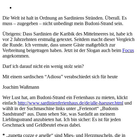
Die Welt ist halt in Ordnung an Sardiniens Stränden. Überall. Es
muss – zugegeben – nicht unbedingt mein Budoni-Strand sein.
Übrigens: Dass Sardinien die Karibik des Mittelmeeres ist, habe ich
vor 2 Jahrzehnten erstmalig getextet. Seitdem macht dieser Vergleich
die Runde. Ich vermute, dass unsere Gäste maßgeblich zur
Verbreitung beigetragen haben. Jetzt ist der Slogan auch beim
Focus
angekommen.
Darf ich darauf nicht ein wenig stolz sein?
Mit einem sardischen “Adiosu” verabschiedet sich für heute
Joachim Waßmann
Wer Lust hat, am Budoni-Strand ein Ferienhaus zu mieten, klickt
einfach
http://www.sardinienferienhaus.de/de/alle-haeuser.html
und
wählt in der Suchmaschine links unter „Ferienort“ „Budonis
Sandstrand“ aus. Dann sehen Sie, was Sardafit an meinem
Lieblingsstrand anzubieten hat. Ich bin sicher: Es ist für jeden
Geschmack und Geldbeutel etwas dabei.
*
„zupetta cozze e arselle“ sind Mies- und Herzmuscheln, die in