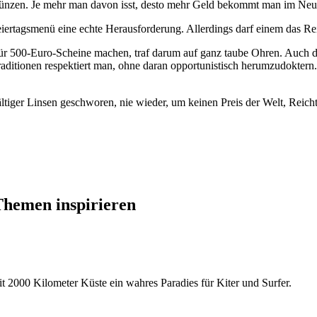
 Münzen. Je mehr man davon isst, desto mehr Geld bekommt man im Neu
eiertagsmenü eine echte Herausforderung. Allerdings darf einem das Re
ür 500-Euro-Scheine machen, traf darum auf ganz taube Ohren. Auch da
itionen respektiert man, ohne daran opportunistisch herumzudoktern.“ I
ältiger Linsen geschworen, nie wieder, um keinen Preis der Welt, Rei
 Themen inspirieren
mit 2000 Kilometer Küste ein wahres Paradies für Kiter und Surfer.