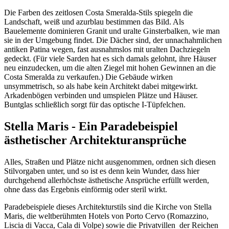
Die Farben des zeitlosen Costa Smeralda-Stils spiegeln die
Landschaft, weiß und azurblau bestimmen das Bild. Als
Bauelemente dominieren Granit und uralte Ginsterbalken, wie man
sie in der Umgebung findet. Die Dächer sind, der unnachahmlichen
antiken Patina wegen, fast ausnahmslos mit uralten Dachziegeln
gedeckt. (Für viele Sarden hat es sich damals gelohnt, ihre Häuser
neu einzudecken, um die alten Ziegel mit hohen Gewinnen an die
Costa Smeralda zu verkaufen.) Die Gebäude wirken
unsymmetrisch, so als habe kein Architekt dabei mitgewirkt.
Arkadenbögen verbinden und umspielen Plätze und Häuser.
Buntglas schließlich sorgt für das optische I-Tüpfelchen.
Stella Maris - Ein Paradebeispiel
ästhetischer Architekturansprüche
Alles, Straßen und Plätze nicht ausgenommen, ordnen sich diesen
Stilvorgaben unter, und so ist es denn kein Wunder, dass hier
durchgehend allerhöchste ästhetische Ansprüche erfüllt werden,
ohne dass das Ergebnis einförmig oder steril wirkt.
Paradebeispiele dieses Architekturstils sind die Kirche von Stella
Maris, die weltberühmten Hotels von Porto Cervo (Romazzino,
Liscia di Vacca, Cala di Volpe) sowie die Privatvillen der Reichen