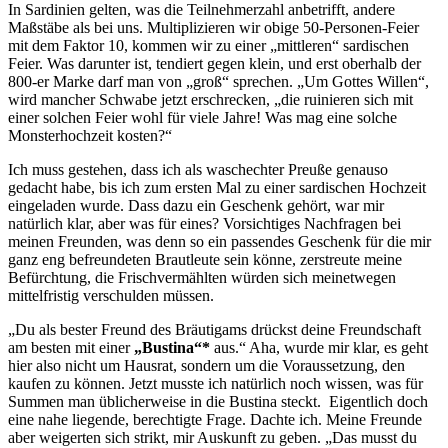
In Sardinien gelten, was die Teilnehmerzahl anbetrifft, andere
Maßstäbe als bei uns. Multiplizieren wir obige 50-Personen-Feier
mit dem Faktor 10, kommen wir zu einer „mittleren“ sardischen
Feier. Was darunter ist, tendiert gegen klein, und erst oberhalb der
800-er Marke darf man von „groß“ sprechen. „Um Gottes Willen“,
wird mancher Schwabe jetzt erschrecken, „die ruinieren sich mit
einer solchen Feier wohl für viele Jahre! Was mag eine solche
Monsterhochzeit kosten?“
Ich muss gestehen, dass ich als waschechter Preuße genauso
gedacht habe, bis ich zum ersten Mal zu einer sardischen Hochzeit
eingeladen wurde. Dass dazu ein Geschenk gehört, war mir
natürlich klar, aber was für eines? Vorsichtiges Nachfragen bei
meinen Freunden, was denn so ein passendes Geschenk für die mir
ganz eng befreundeten Brautleute sein könne, zerstreute meine
Befürchtung, die Frischvermählten würden sich meinetwegen
mittelfristig verschulden müssen.
„Du als bester Freund des Bräutigams drückst deine Freundschaft
am besten mit einer
„Bustina“*
aus.“ Aha, wurde mir klar, es geht
hier also nicht um Hausrat, sondern um die Voraussetzung, den
kaufen zu können. Jetzt musste ich natürlich noch wissen, was für
Summen man üblicherweise in die Bustina steckt. Eigentlich doch
eine nahe liegende, berechtigte Frage. Dachte ich. Meine Freunde
aber weigerten sich strikt, mir Auskunft zu geben. „Das musst du