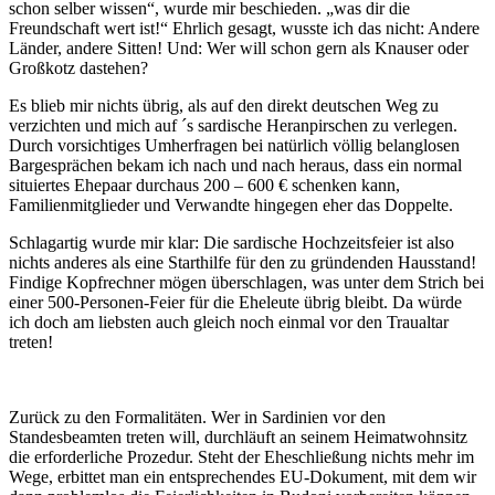
schon selber wissen“, wurde mir beschieden. „was dir die
Freundschaft wert ist!“ Ehrlich gesagt, wusste ich das nicht: Andere
Länder, andere Sitten! Und: Wer will schon gern als Knauser oder
Großkotz dastehen?
Es blieb mir nichts übrig, als auf den direkt deutschen Weg zu
verzichten und mich auf ´s sardische Heranpirschen zu verlegen.
Durch vorsichtiges Umherfragen bei natürlich völlig belanglosen
Bargesprächen bekam ich nach und nach heraus, dass ein normal
situiertes Ehepaar durchaus 200 – 600 € schenken kann,
Familienmitglieder und Verwandte hingegen eher das Doppelte.
Schlagartig wurde mir klar: Die sardische Hochzeitsfeier ist also
nichts anderes als eine Starthilfe für den zu gründenden Hausstand!
Findige Kopfrechner mögen überschlagen, was unter dem Strich bei
einer 500-Personen-Feier für die Eheleute übrig bleibt. Da würde
ich doch am liebsten auch gleich noch einmal vor den Traualtar
treten!
Zurück zu den Formalitäten. Wer in Sardinien vor den
Standesbeamten treten will, durchläuft an seinem Heimatwohnsitz
die erforderliche Prozedur. Steht der Eheschließung nichts mehr im
Wege, erbittet man ein entsprechendes EU-Dokument, mit dem wir