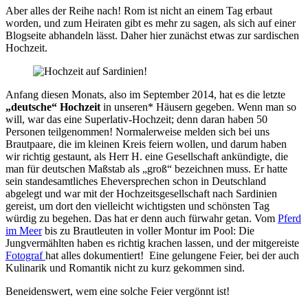
Aber alles der Reihe nach! Rom ist nicht an einem Tag erbaut
worden, und zum Heiraten gibt es mehr zu sagen, als sich auf einer
Blogseite abhandeln lässt. Daher hier zunächst etwas zur sardischen
Hochzeit.
Anfang diesen Monats, also im September 2014, hat es die letzte
„deutsche“ Hochzeit
in unseren* Häusern gegeben. Wenn man so
will, war das eine Superlativ-Hochzeit; denn daran haben 50
Personen teilgenommen! Normalerweise melden sich bei uns
Brautpaare, die im kleinen Kreis feiern wollen, und darum haben
wir richtig gestaunt, als Herr H. eine Gesellschaft ankündigte, die
man für deutschen Maßstab als „groß“ bezeichnen muss. Er hatte
sein standesamtliches Eheversprechen schon in Deutschland
abgelegt und war mit der Hochzeitsgesellschaft nach Sardinien
gereist, um dort den vielleicht wichtigsten und schönsten Tag
würdig zu begehen. Das hat er denn auch fürwahr getan. Vom
Pferd
im Meer
bis zu Brautleuten in voller Montur im Pool: Die
Jungvermählten haben es richtig krachen lassen, und der mitgereiste
Fotograf
hat alles dokumentiert! Eine gelungene Feier, bei der auch
Kulinarik und Romantik nicht zu kurz gekommen sind.
Beneidenswert, wem eine solche Feier vergönnt ist!