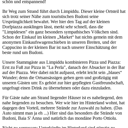
schön und entspannend!
Ihr Weg zum Strand führt durch Limpiddu. Dieser kleine Ortsteil hat
sich trotz seiner Nähe zum touristischen Budoni seine
Ursprünglichkeit bewahrt. Wer hier den Tag auf der kleinen
Dorfpiazza ausklingen lässt, merkt sehr schnell, dass die
"Limpidesen" ein ganz besonders sympathisches Völkchen sind.
Schon der Einkauf im kleinen „Market“ hat nichts gemein mit dem
anonymen Einkaufswagenschieben in unseren Breiten, und der
Cappucino in der kleinen Bar ist nach unserer Einschätzung der
beste rund um Budoni.
Unsere Stammgäste aus Limpiddu kombinieren Pizza und Piazza:
Erst zu Fuß zur Pizza in "La Perla", danach der Absacker in der Bar
auf der Piazza. Wer dabei nicht aufpasst, erlebt leicht sein „blaues“
Wunder; denn die Ortsansässigen gehen gern und großzügig mit
unseren Gästen um: Es gehört zur hier gepflegten Gastfreundschaft,
ungefragt einen Drink zu übernehmen oder dazu einzuladen.
Für Gäste nahe am Strand liegender Häuser ist es naheliegend, den
nahe liegenden zu besuchen. Wer wie hier im Hinterland wohnt, hat
dagegen den Vorteil, mehrere Strände zur Auswahl zu haben. (Das
Auto nimmt man ja eh ...) Hier sind das besonders die Strände von
Budoni, Baia S' Anna und natürlich das mondäne Porto Ottiolu.
Nicht zu vergessen: Unterkünfte im Hinterland sind günstig zu