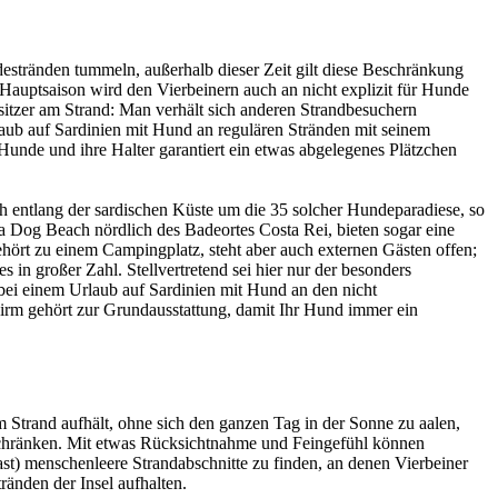
ndestränden tummeln, außerhalb dieser Zeit gilt diese Beschränkung
auptsaison wird den Vierbeinern auch an nicht explizit für Hunde
sitzer am Strand: Man verhält sich anderen Strandbesuchern
laub auf Sardinien mit Hund an regulären Stränden mit seinem
 Hunde und ihre Halter garantiert ein etwas abgelegenes Plätzchen
h entlang der sardischen Küste um die 35 solcher Hundeparadiese, so
 Dog Beach nördlich des Badeortes Costa Rei, bieten sogar eine
rt zu einem Campingplatz, steht aber auch externen Gästen offen;
in großer Zahl. Stellvertretend sei hier nur der besonders
ei einem Urlaub auf Sardinien mit Hund an den nicht
hirm gehört zur Grundausstattung, damit Ihr Hund immer ein
am Strand aufhält, ohne sich den ganzen Tag in der Sonne zu aalen,
eschränken. Mit etwas Rücksichtnahme und Feingefühl können
ast) menschenleere Strandabschnitte zu finden, an denen Vierbeiner
ränden der Insel aufhalten.