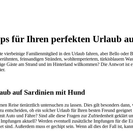
ps für Ihren perfekten Urlaub a
ierbeinige Familienmitglied in den Urlaub fahren, aber Bello oder Bell
 berühmten, feinsandigen Stränden, wohltemperiertem, türkisblauem Wa
inige Gäste am Strand und im Hinterland willkommen? Die Antwort ist 
er.
aub auf Sardinien mit Hund
amen Reise tierärztlich untersuchen zu lassen. Dies gilt besonders dan
entscheiden, ob ein solcher Urlaub für Ihren besten Freund geeignet is
 mit Auto und Fähre? Sind alle diese Fragen zur Zufriedenheit geklärt u
 Impfungen aktuell? Werden eventuell zusätzliche Impfungen für die Einr
 sind. Außerdem muss er gechipt sein. Wenn all dies der Fall ist, ka