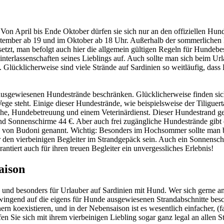
. Von April bis Ende Oktober dürfen sie sich nur an den offiziellen Hu
ptember ab 19 und im Oktober ab 18 Uhr. Außerhalb der sommerlichen H
etzt, man befolgt auch hier die allgemein gültigen Regeln für Hundebe
interlassenschaften seines Lieblings auf. Auch sollte man sich beim Ur
 Glücklicherweise sind viele Strände auf Sardinien so weitläufig, dass
 ausgewiesenen Hundestrände beschränken. Glücklicherweise finden sic
teht. Einige dieser Hundestrände, wie beispielsweise der Tiliguerta
, Hundebetreuung und einem Veterinärdienst. Dieser Hundestrand gehö
d Sonnenschirme 44 €. Aber auch frei zugängliche Hundestrände gibt es 
 von Budoni genannt. Wichtig: Besonders im Hochsommer sollte man b
ür den vierbeinigen Begleiter im Strandgepäck sein. Auch ein Sonnensc
antiert auch für ihren treuen Begleiter ein unvergessliches Erlebnis!
aison
uch und besonders für Urlauber auf Sardinien mit Hund. Wer sich gerne 
 zwingend auf die eigens für Hunde ausgewiesenen Strandabschnitte b
rn koexistieren, und in der Nebensaison ist es wesentlich einfacher, (f
Sie sich mit ihrem vierbeinigen Liebling sogar ganz legal an allen St