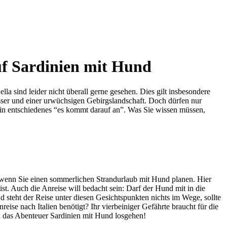
uf Sardinien mit Hund
a sind leider nicht überall gerne gesehen. Dies gilt insbesondere
sser und einer urwüchsigen Gebirgslandschaft. Doch dürfen nur
ein entschiedenes “es kommt darauf an”. Was Sie wissen müssen,
n, wenn Sie einen sommerlichen Strandurlaub mit Hund planen. Hier
t. Auch die Anreise will bedacht sein: Darf der Hund mit in die
nd steht der Reise unter diesen Gesichtspunkten nichts im Wege, sollte
eise nach Italien benötigt? Ihr vierbeiniger Gefährte braucht für die
nn das Abenteuer Sardinien mit Hund losgehen!