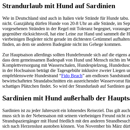
Strandurlaub mit Hund auf Sardinien
Wie in Deutschland sind auch in Italien viele Strände für Hunde tabu
nicht. Ganzjährig dürfen Hunde von 20-8 Uhr an alle Strände, im Se
vorgesehenen Stränden in der Regel mit Toleranz begegnet, vorausges
gegenüber rücksichtsvoll, hat eine Leine zur Hand und sammelt die H
vierbeinigen Begleiter nicht gerade im dichtesten Getümmel aufhalten.
finden, an dem sie anderen Badegäste nicht ins Gehege kommen.
Zur Hauptsaison allerdings sollten Hundefreunde sich auf die eigens
dass dem gemeinsamen Badespaß von Hund und Mensch nichts im Wege s
Komplettversorgung mit Wasserschalen, Hundespielzeug, Hundedusche
in der Hochsaison beträgt die Tagesgebühr inklusive zweier Liegen un
empfehlenswerte Hundestrand “
Fido Beach
” am endlosen Sandstrand
bewirtschafteten Strandabschnitten ein ausreichender Wasservorrat f
schattiges Plätzchen findet. So wird der Strandurlaub auf Sardinien gar
Sardinien mit Hund außerhalb der Haupts
Sardinien ist zu jeder Jahreszeit ein lohnendes Reiseziel. Das gilt a
muss sich in der Nebensaison mit seinem vierbeinigen Freund nicht
Strandspaziergänger mit Hund friedlich mit den anderen Strandbesuche
sich nach Herzenslust austoben können. Von November bis März dürfen 