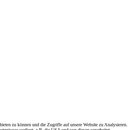
ieten zu können und die Zugriffe auf unsere Website zu Analysieren.
tzniveau vorliegt, z.B. die USA und von diesen verarbeitet.