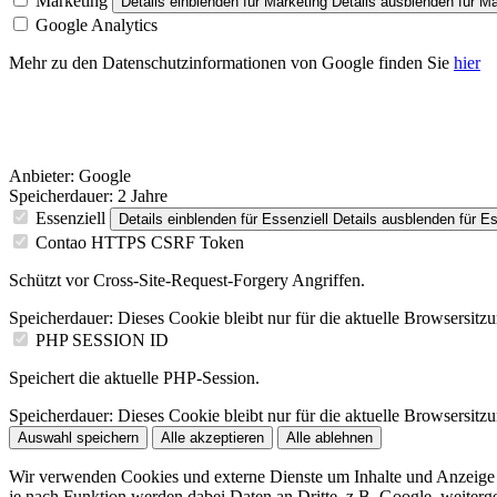
Marketing
Details einblenden
für Marketing
Details ausblenden
für Ma
Google Analytics
Mehr zu den Datenschutzinformationen von Google finden Sie
hier
Anbieter:
Google
Speicherdauer:
2 Jahre
Essenziell
Details einblenden
für Essenziell
Details ausblenden
für Es
Contao HTTPS CSRF Token
Schützt vor Cross-Site-Request-Forgery Angriffen.
Speicherdauer:
Dieses Cookie bleibt nur für die aktuelle Browsersitz
PHP SESSION ID
Speichert die aktuelle PHP-Session.
Speicherdauer:
Dieses Cookie bleibt nur für die aktuelle Browsersitz
Auswahl speichern
Alle akzeptieren
Alle ablehnen
Wir verwenden Cookies und externe Dienste um Inhalte und Anzeige u
je nach Funktion werden dabei Daten an Dritte, z.B. Google, weiterg