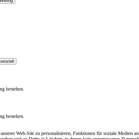
rketing
senziell
ung bestehen.
ung bestehen.
nserer Web-Site zu personalisieren, Funktionen für soziale Medien anb
egeben und an Dritte in Ländern, in denen kein angemessenes Datenschu