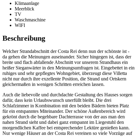
Klimaanlage
Meerblick
TV
Waschmaschine
WIFI
Beschreibung
Welcher Strandabschnitt der Costa Rei denn nun der schönste ist -
da gehen die Meinungen auseinander. Sicher hingegen ist, dass der
breite und flach abfallende Abschnitt vor unserem Strandhaus ein
heißer Sieganwärter in den Meinungsumfragen ist. Eingebettet in ein
ruhiges und sehr gepflegtes Wohngebiet, überzeugt diese Villetta
nicht nur durch ihre exzellente Position, die Strand und Ortskern
gleichermaßen in wenigen Schritten erreichen lassen.
Auch die liebevolle und durchdachte Gestaltung des Hauses sorgen
dafür, dass kein Urlaubswunsch unerfüllt bleibt. Die drei
Schlafzimmer in Kombination mit den beiden Bädern bieten Platz
für ein entspanntes Miteinander. Der schöne Außenbereich wird
gekrönt durch die begehbare Dachterrasse von der aus man den
nahen Strand sieht und dabei ganz entspannt im Liegestuhl den
morgendlichen Kaffee bei entsprechender Lektüre genießen kann.
Nur wenige Häuser an der Costa Rei vereinen so viele Vorzüge auf