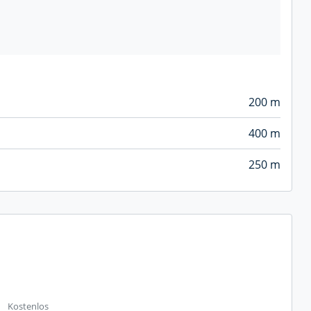
200 m
400 m
250 m
Kostenlos