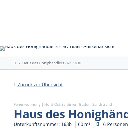
Haus des Honighändlers - Nr. 163B
Zurück zur Übersicht
Ferienwohnung | Nord-Ost-Sardinien, Budoni Sandstrand
Haus des Honighändl
Unterkunftsnummer
163b
60 m²
6
Persone