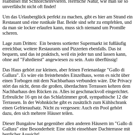
Halbinsel mit Schnorchelrevieren. Herrliche Natur, wie man sie so
unverfälscht nicht oft findet!
Um das Urlauberglück perfekt zu machen, gibt es hier am Strand ein
Restauant und eine rustikale Bar. Beide sind sehr zu empfehlen, und
da man sie locker erlaufen kann, muss sich niemand um Promille
scheren.
Lage zum Dritten: Ein bestens sortierter Supermarkt ist fußläufig
erreichbar, weitere Restaurants und Pizzerien ebenfalls. Das ist
bequem, und das ist praktisch, weil ein jeder tun und lassen kann,
ohne auf "Fahrdienst" angewiesen zu sein. Auto überflüssig!
Das Haus gehört zur kleinen, aber feinen Ferienanlage "Gallo di
Gallura". Es wäre ein freistehendes Einzelhaus, wenn es nicht über
einen Torbogen mit dem Nachbarhaus verbunden wäre. Die Privacy
stört das nicht, denn die großen, überdachten Terrassen kehren dem
Nachbarhaus den Rücken zu. Alles ist geschmackvoll eingerichtet.
Erfreuliche 16 qm ist das Schlafzimmer groß, sympathische 12 die
Terrassen. In der Wohnküche gibt es zusätzlich zum Kühlschrank
einen Gefrieraufsatz. Nicht zu vergessen: Auch ein Pool gehört
dazu, den sich mehrere Häuser teilen.
Dieser Bungalow hat gegenüber allen anderen Häusern im "Gallo di
Gallura" eine Besonderheit: Eine nicht einsehbare Dachterrasse mit
herrlicher Aussicht!