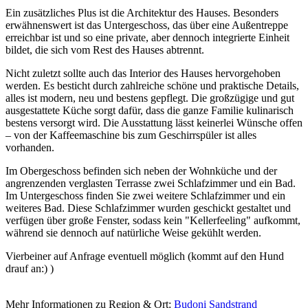
Ein zusätzliches Plus ist die Architektur des Hauses. Besonders
erwähnenswert ist das Untergeschoss, das über eine Außentreppe
erreichbar ist und so eine private, aber dennoch integrierte Einheit
bildet, die sich vom Rest des Hauses abtrennt.
Nicht zuletzt sollte auch das Interior des Hauses hervorgehoben
werden. Es besticht durch zahlreiche schöne und praktische Details,
alles ist modern, neu und bestens gepflegt. Die großzügige und gut
ausgestattete Küche sorgt dafür, dass die ganze Familie kulinarisch
bestens versorgt wird. Die Ausstattung lässt keinerlei Wünsche offen
– von der Kaffeemaschine bis zum Geschirrspüler ist alles
vorhanden.
Im Obergeschoss befinden sich neben der Wohnküche und der
angrenzenden verglasten Terrasse zwei Schlafzimmer und ein Bad.
Im Untergeschoss finden Sie zwei weitere Schlafzimmer und ein
weiteres Bad. Diese Schlafzimmer wurden geschickt gestaltet und
verfügen über große Fenster, sodass kein "Kellerfeeling" aufkommt,
während sie dennoch auf natürliche Weise gekühlt werden.
Vierbeiner auf Anfrage eventuell möglich (kommt auf den Hund
drauf an:) )
Mehr Informationen zu Region & Ort:
Budoni Sandstrand