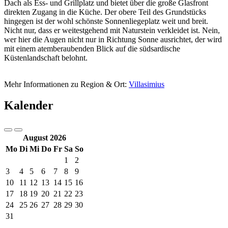
Dach als Ess- und Grillplatz und bietet über die große Glasfront
direkten Zugang in die Küche. Der obere Teil des Grundstücks
hingegen ist der wohl schönste Sonnenliegeplatz weit und breit.
Nicht nur, dass er weitestgehend mit Naturstein verkleidet ist. Nein,
wer hier die Augen nicht nur in Richtung Sonne ausrichtet, der wird
mit einem atemberaubenden Blick auf die südsardische
Küstenlandschaft belohnt.
Mehr Informationen zu Region & Ort:
Villasimius
Kalender
August 2026
Mo
Di
Mi
Do
Fr
Sa
So
1
2
3
4
5
6
7
8
9
10
11
12
13
14
15
16
17
18
19
20
21
22
23
24
25
26
27
28
29
30
31